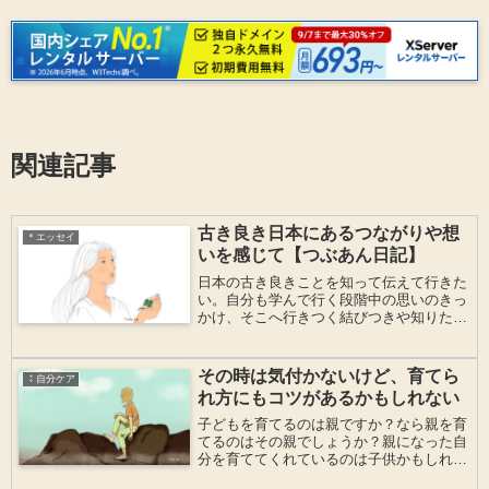
関連記事
古き良き日本にあるつながりや想
＊エッセイ
いを感じて【つぶあん日記】
日本の古き良きことを知って伝えて行きた
い。自分も学んで行く段階中の思いのきっ
かけ、そこへ行きつく結びつきや知りたい
ことのつながりなども含めて、人が幸せに
生きていると自分自身で思えるような世界
や時代が訪れて欲しくて、今ここでこんな
その時は気付かないけど、育てら
⁑自分ケア
ことを考えています。
れ方にもコツがあるかもしれない
子どもを育てるのは親ですか？なら親を育
てるのはその親でしょうか？親になった自
分を育ててくれているのは子供かもしれな
い。幼少時の家庭環境でのトラウマ私もあ