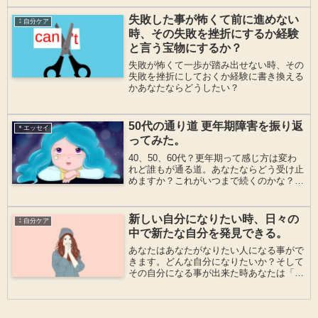
ります。小さな頃の環境って成長に深く関
わってくるけれど育てられ方自体は自分次
失敗した事が怖くて前に進めない
⁑自分ケア
第なのかもしれません。
時、その失敗を挫折にするか経験
と言う宝物にするか？
失敗が怖くて一歩が踏み出せない時、その
失敗を挫折にしておくか経験に書き換える
かあなたならどうしたい？
50代の通り道 更年期障害を振り返
＊エッセイ
ってみた。
40、50、60代？更年期って感じ方は変わ
れど誰もが通る道。あなたならどう受け止
めますか？これがいつまで続くのかな？50
代後半の私の経験談
新しい自分になりたい時、日々の
⁑自分ケア
中で新たな自分を発見できる。
あなたはあなたがなりたい人になる事がで
きます。どんな自分になりたいか？そして
その自分になる事が出来た時あなたは「ど
う感じている？」のでしょう？なりたい自
分のフォーカス先は「どう感じている？」
その部分です。