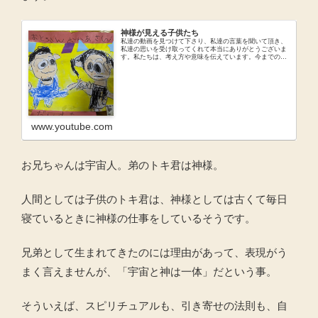
神様が見える子供たち
私達の動画を見つけて下さり、私達の言葉を聞いて頂き、
私達の思いを受け取ってくれて本当にありがとうございま
す。私たちは、考え方や意味を伝えています。今までの考
え方を捨てるのではなく、新しい意味に変えて持つ。意味
を変えるだけでも、間違った見方に気付き、納得して自分
の中に入れていく...
www.youtube.com
お兄ちゃんは宇宙人。弟のトキ君は神様。
人間としては子供のトキ君は、神様としては古くて毎日
寝ているときに神様の仕事をしているそうです。
兄弟として生まれてきたのには理由があって、表現がう
まく言えませんが、「宇宙と神は一体」だという事。
そういえば、スピリチュアルも、引き寄せの法則も、自