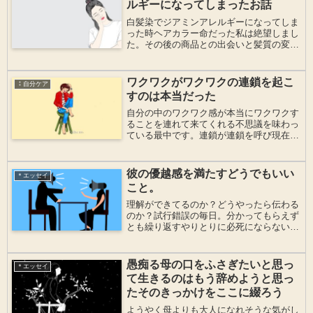
ルギーになってしまったお話
白髪染でジアミンアレルギーになってしま
った時ヘアカラー命だった私は絶望しまし
た。その後の商品との出会いと髪質の変化
の経験談
ワクワクがワクワクの連鎖を起こ
⁑自分ケア
すのは本当だった
自分の中のワクワク感が本当にワクワクす
ることを連れて来てくれる不思議を味わっ
ている最中です。連鎖が連鎖を呼び現在進
行形なので、このままずっと連鎖させた
い！このワクワクの流れが皆様へも広がり
ますように♪
彼の優越感を満たすどうでもいい
＊エッセイ
こと。
理解ができてるのか？どうやったら伝わる
のか？試行錯誤の毎日。分かってもらえず
とも繰り返すやりとりに必死にならないの
が秘訣か？！
愚痴る母の口をふさぎたいと思っ
＊エッセイ
て生きるのはもう辞めようと思っ
たそのきっかけをここに綴ろう
ようやく母よりも大人になれそうな気がし