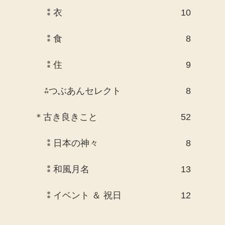
⁑衣
10
⁑食
8
⁑住
9
⁂つぶあんセレクト
8
＊古き良きこと
52
⁑日本の神々
8
⁑和風月名
13
⁑イベント ＆ 祝日
12