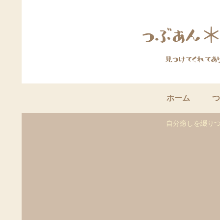
ホーム
つ
自分癒しを綴りつ