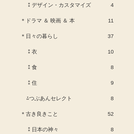
⁑デザイン・カスタマイズ
4
＊ドラマ ＆ 映画 ＆ 本
11
＊日々の暮らし
37
⁑衣
10
⁑食
8
⁑住
9
⁂つぶあんセレクト
8
＊古き良きこと
52
⁑日本の神々
8