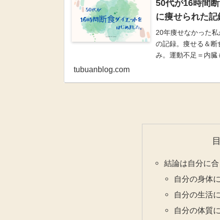
50代が16時
に痩せられた記
20年痩せなかった私
の記録。痩せる＆断
み。運動不足＝内臓
tubuanblog.com
結論は自分に合
自分の身体
自分の生活
自分の体質