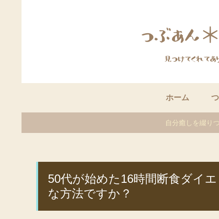
ホーム
つ
自分癒しを綴りつ
50代が始めた16時間断食ダイ
な方法ですか？