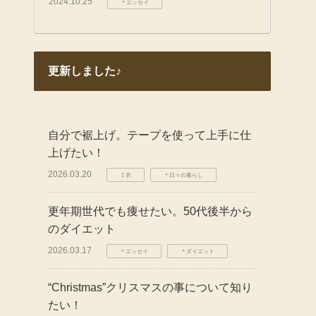
2024.10.25
＊エッセイ
更新しました♪
自分で裾上げ。テープを使って上手に仕
上げたい！
2026.03.20
⁑衣
＊日々の暮らし
更年期世代でも痩せたい。50代後半から
のダイエット
2026.03.17
＊エッセイ
＊ダイエット
“Christmas”クリスマスの事について知り
たい！