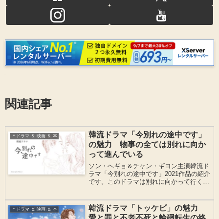
関連記事
韓流ドラマ「今別れの途中です」
＊ドラマ ＆ 映画 ＆ 本
の魅力 物事の全ては別れに向か
って進んでいる
ソン・ヘギョ＆チャン・ギヨン主演韓流ド
ラマ「今別れの途中です」2021作品の紹介
です。このドラマは別れに向かって行く
時、何を考えどう過ごしていくかをテーマ
に人々のストーリーが美しい映像とともに
流れていきます。
韓流ドラマ「トッケビ」の魅力
＊ドラマ ＆ 映画 ＆ 本
愛と罪と不老不死と輪廻転生の絡