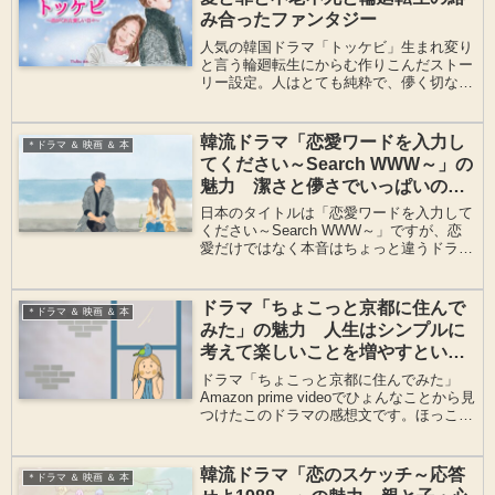
み合ったファンタジー
人気の韓国ドラマ「トッケビ」生まれ変り
と言う輪廻転生にからむ作りこんだストー
リー設定。人はとても純粋で、儚く切な
い。過去を忘れても尚、過去を背負ったま
ま生まれ変わる不思議。ファンタジー要素
も満載ですが、切なく悲しい恋の真実が隠
韓流ドラマ「恋愛ワードを入力し
＊ドラマ ＆ 映画 ＆ 本
されています。
てください～Search WWW～」の
魅力 潔さと儚さでいっぱいの素
敵な頑張る女たち
日本のタイトルは「恋愛ワードを入力して
ください～Search WWW～」ですが、恋
愛だけではなく本音はちょっと違うドラ
マ。おすすめです！キャリアウーマンで
も、そうでなくても、観終わった後スタイ
リッシュに生きてみたくなる。忘れかけて
ドラマ「ちょこっと京都に住んで
＊ドラマ ＆ 映画 ＆ 本
いた何か見つかるかも。
みた」の魅力 人生はシンプルに
考えて楽しいことを増やすとい
い。
ドラマ「ちょこっと京都に住んでみた」
Amazon prime videoでひょんなことから見
つけたこのドラマの感想文です。ほっこり
心ほぐれる気持ち、自分でできる事ってま
だまだあるじゃないと再発見させてくれる
そんなドラマでした♪
韓流ドラマ「恋のスケッチ～応答
＊ドラマ ＆ 映画 ＆ 本