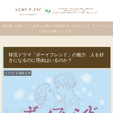
自分癒しを綴りつつ、無理なく痩せたdiet記録 も♪ ※当サイトは、アフィリエイ
ト広告を掲載しています。
韓流ドラマ「ボーイフレンド」の魅力 人を好
きになるのに理由はいるのか？
＊ドラマ ＆ 映画 ＆ 本