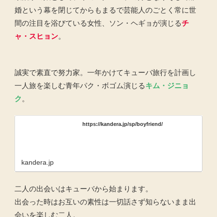
婚という幕を閉じてからもまるで芸能人のごとく常に世
間の注目を浴びている女性、ソン・ヘギョが演じる
チ
ャ・スヒョン
。
誠実で素直で努力家。一年かけてキューバ旅行を計画し
一人旅を楽しむ青年パク・ボゴム演じる
キム・ジニョ
ク
。
https://kandera.jp/sp/boyfriend/
kandera.jp
二人の出会いはキューバから始まります。
出会った時はお互いの素性は一切話さず知らないまま出
会いを楽しむ二人。