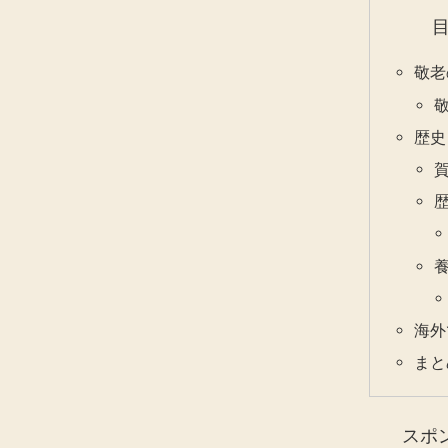
敬老
歴史
海外
まと
スポ