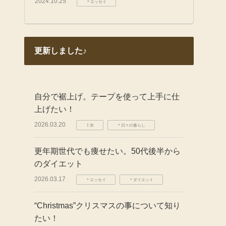
2024.10.25
＊エッセイ
更新しました♪
自分で裾上げ。テープを使って上手に仕
上げたい！
2026.03.20
⁑衣
＊日々の暮らし
更年期世代でも痩せたい。50代後半から
のダイエット
2026.03.17
＊エッセイ
＊ダイエット
“Christmas”クリスマスの事について知り
たい！