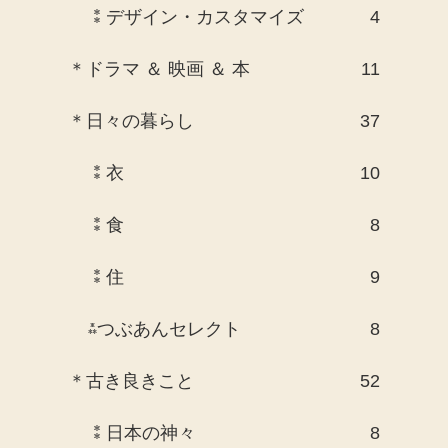
⁑デザイン・カスタマイズ
4
＊ドラマ ＆ 映画 ＆ 本
11
＊日々の暮らし
37
⁑衣
10
⁑食
8
⁑住
9
⁂つぶあんセレクト
8
＊古き良きこと
52
⁑日本の神々
8