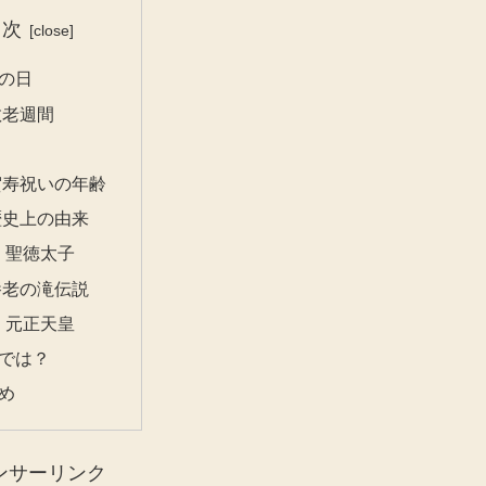
目次
の日
敬老週間
賀寿祝いの年齢
歴史上の由来
聖徳太子
養老の滝伝説
元正天皇
では？
め
ンサーリンク