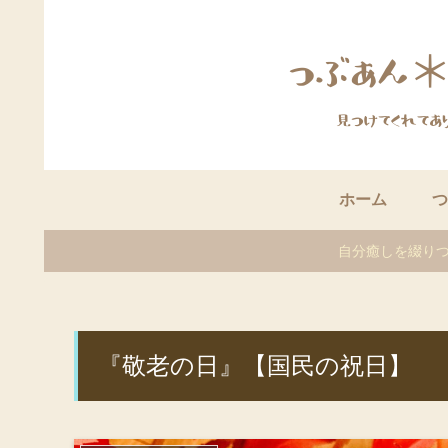
ホーム
つ
自分癒しを綴りつ
『敬老の日』【国民の祝日】